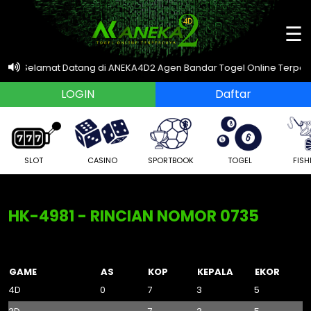
×
☰
Selamat Datang di ANEKA4D2 Agen Bandar Togel Online Terperca
SLOT
CASINO
SPORTBOOK
TOGEL
FISH
HK-4981 - RINCIAN NOMOR 0735
GAME
AS
KOP
KEPALA
EKOR
4D
0
7
3
5