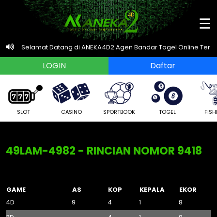
×
☰
Selamat Datang di ANEKA4D2 Agen Bandar Togel Online Terperc
SLOT
CASINO
SPORTBOOK
TOGEL
FISH
49LAM-4982 - RINCIAN NOMOR 9418
GAME
AS
KOP
KEPALA
EKOR
4D
9
4
1
8